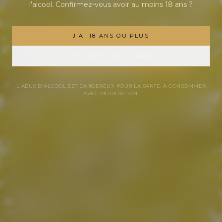
l'alcool. Confirmez-vous avoir au moins 18 ans ?
J'AI 18 ANS OU PLUS
DÉCOUVRIR NOS CRÉMANTS
J'AI MOINS DE 18 ANS
L'ABUS D'ALCOOL EST DANGEREUX POUR LA SANTÉ. À CONSOMMER
AVEC MODÉRATION.